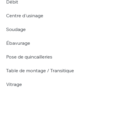
Débit
Centre d'usinage
Soudage
Ébavurage
Pose de quincailleries
Table de montage / Transitique
Vitrage