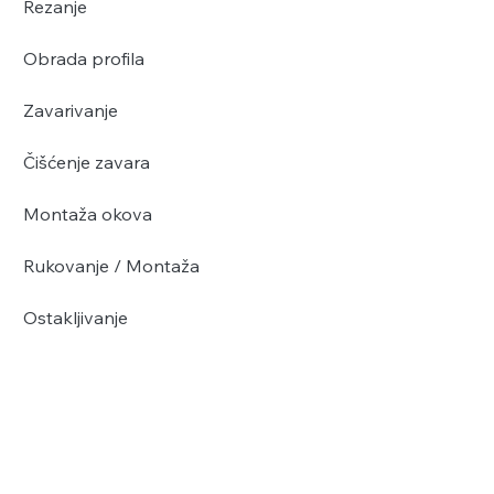
Rezanje
Obrada profila
Zavarivanje
Čišćenje zavara
Montaža okova
Rukovanje / Montaža
Ostakljivanje