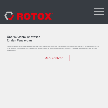
Über 50 Jahre Innovation
für den Fensterbau
Wir sind ein weltweit führender Hersteller von Maschinen und Anlagen für die Fenster- und Türenproduktion. Seit Jahrzehnten stehen wir für höchste Qualität, Präzision
und Innovation in der Verarbeitung von Kunststoff- und Aluminiumprofilen. Wir stehen für Maschinenbau mit Weitblick – innovativ, präzise und auf Ihre Anforderungen
zugeschnitten.
Mehr erfahren