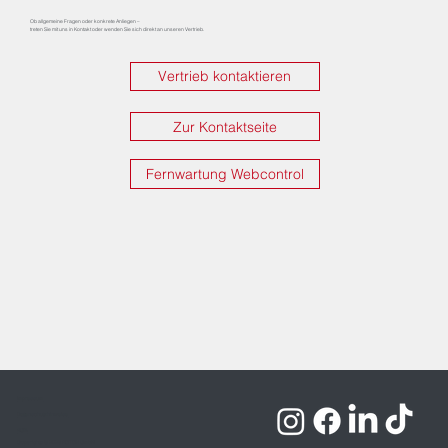
Ob allgemeine Fragen oder konkrete Anliegen –
treten Sie mit uns in Kontakt oder wenden Sie sich direkt an unseren Vertrieb.
Vertrieb kontaktieren
Zur Kontaktseite
Fernwartung Webcontrol
Impressum
Datenschutzhinweise
AGB
Copyrights © 2026 ROTOX GmbH