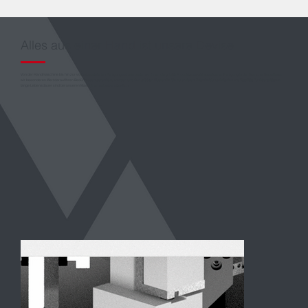
Alles aus einer Hand ist unsere Devise
Von der Handmaschine bis hin zur vollautomatisierten Fertigungsstraße bieten wir Ihnen die größte Produktauswahl aus eigener Fertigung in der Branche. Dabei legen
wir besonderen Wert darauf Ihren Bedürfnissen gerecht zu werden und den größten Nutzen für Sie zu erzielen. Entscheidungskriterien wie Stabilität, Funktionalität und
lange Lebensdauer sind bei unseren Maschinen selbstverständlich.