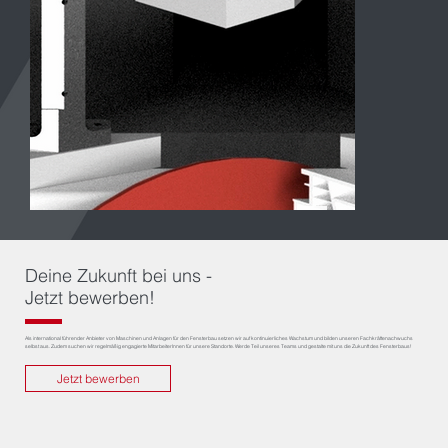
Deine Zukunft bei uns -
Jetzt bewerben!
Als international führender Anbieter von Maschinen und Anlagen für den Fensterbau setzen wir auf kontinuierliches Wachstum und bilden unseren Fachkräftenachwuchs
selbst aus. Zudem suchen wir regelmäßig engagierte MitarbeiterInnen für unsere Standorte. Werde Teil unseres Teams und gestalte mit uns die Zukunft des Fensterbaus!
Jetzt bewerben