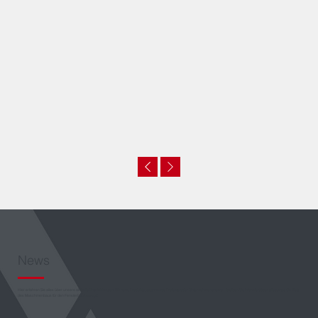
News
Hier erfahren Sie alles über unsere aktuelle Entwicklungen. Ob neue Produkte, spannende Projekte oder Unternehmensnews – bleiben Sie informiert über alles, was die Welt
des Maschinenbaus für den Fensterbau bewegt!