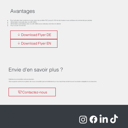
Avantages
Pour la fixation des renforts en acier dans les profilés PVC jusqu’à 100 mm de hauteur avec embase et commande par pédale
Alimentation manuelle des vis (AS 1950)
Alimentation automatique des vis (AS 1960) avec sélecteur de mise en attente
Pour vis de 15 à 40 mm
Download Flyer DE
Download Flyer EN
Envie d'en savoir plus ?
Optimisons ensemble votre production.
Nos experts se feront un plaisir de vous conseiller personnellement sur nos machines et de trouver la solution adaptée à vos besoins.
Contactez-nous
Mentions légales
Politique de confidentialité
Conditions générales
Droits d'auteur © 2025 ROTOX GmbH