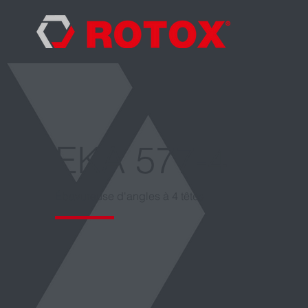
EKA 577-4
Ébavureuse d'angles à 4 têtes