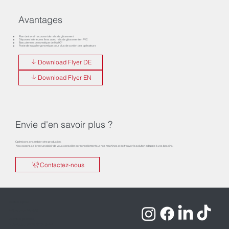
Avantages
Plan de travail recouvert de rails de glissement
Déposes inférieures fixes avec rails de glissement en PVC
Basculement pneumatique de 0 à 90°
Poste de travail ergonomique pour plus de confort des opérateurs
Download Flyer DE
Download Flyer EN
Envie d'en savoir plus ?
Optimisons ensemble votre production.
Nos experts se feront un plaisir de vous conseiller personnellement sur nos machines et de trouver la solution adaptée à vos besoins.
Contactez-nous
Mentions légales
Politique de confidentialité
Conditions générales
Droits d'auteur © 2025 ROTOX GmbH