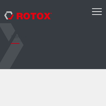
SMK 505
Soudeuse multi-tête s linéaire horizontale