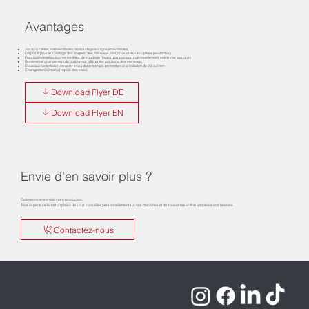
Avantages
Jusqu‘à 5 têtes indépendantes de soudage e n ligne et pivotantes
Dispositif pour le soudage des angl es, des meneaux, des croix et de « H » (têtes pivotantes)
Possibilité de sélectionner les têtes de soudage (toutes, par paire ou individuellement, selon vos besoins)
Système de changement de butée pour différentes positions des meneaux
Couteaux de limitation en acier inoxydable trempé, permettant une limitation de 0,2 à 2 mm
Changement simple et rapide des cales
Download Flyer DE
Download Flyer EN
Envie d'en savoir plus ?
Optimisons ensemble votre production.
Nos experts se feront un plaisir de vous conseiller personnellement sur nos machines et de trouver la solution adaptée à vos besoins.
Contactez-nous
Mentions légales
Politique de confidentialité
Conditions générales