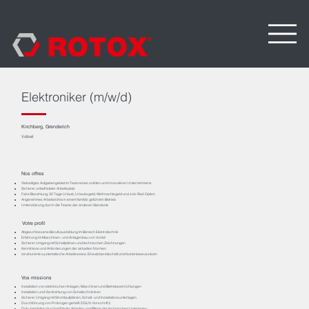
Elektroniker (m/w/d)
Kirchberg, Grenderich
Vollzeit
Nos offres
Vielseitiges Aufgabengebiet im Team eines soliden und innovativen Unternehmens
Sicherer unbefristeter Arbeitsplatz
Faire Bezahlung, 30 Tage Urlaub, Urlaubsgeld, Weihnachtsgeld und Job-Rad-Option
Angenehmes Arbeitsklima in einem familiär geführten Betrieb
Unterstützung durch die Teams der anderen Standorte
Votre profil
Abgeschlossene Berufsausbildung im Bereich Elektrotechnik
Erfahrung im Maschinen- und Anlagenbau von Vorteil
Sicherer Umgang mit Schaltplänen und technischen Zeichnungen
Kenntnisse und Anforderungen der aktuellen Normen
strukturierte systematische Arbeitsweise, Einsatzbereitschaft und Kostenbewusstsein
Vos missions
Installation von elektrischen Anlagen, Maschinen und Betriebseinrichtungen
Installation und Verdrahtung von Schaltschränken
Sicherer Umgang mit Stromlaufplänen, Schalt- und Installationsunterlagen
Durchführung von Prüfungen gemäß DGUV-Vorschrift 3
Dokumentation durchgeführter Arbeiten und Pflege der technischen Unterlagen.