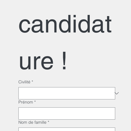
candidat
ure !
Civilité
*
Prénom
*
Nom de famille
*