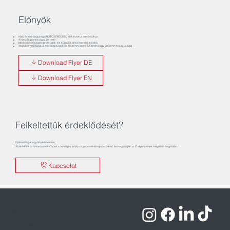
Előnyök
Kijelzős mérőegység a ROTOX EMS 3950 elektronikus mérőrúdhoz
A kijelzés pontossága: ±0,1 mm
Mérési lehetőségek: profilrudak, tok külső és belső méretei, tokátlók
Alapelem mechanikus mérőegységekkel 1800 mm, illetve 2300 mm vagy 3000 mm hosszúságig
Download Flyer DE
Download Flyer EN
Felkeltettük érdeklődését?
Optimalizáljuk együtt a termelését.
Szakértőink örömmel adnak Önnek személyes tanácsot gépeinkkel kapcsolatban, és megtalálják az Ön igényeinek megfelelő megoldást.
Kapcsolat
Impresszum
Adatvédelmi irányelvek
Felhasználási feltételek
Szerzői jogok © 2026 ROTOX GmbH