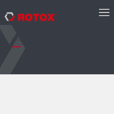
FWS 381
Vízrésmaró automata