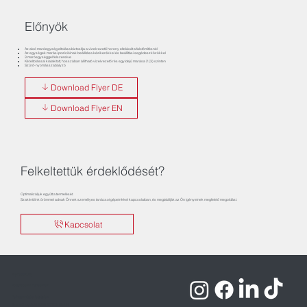
Előnyök
Az alsó maróegység eltolása biztosítja a vízelvezető horony eltolását a falctömítésnél
Az egységek marási pozícióinak beállítása kézikerékkel és beállítási segédeszközökkel
3 maróegységgel felszerelve
Két eltolással kialakított, hosszában állítható vízelvezető rés egyidejű marása 2 (3) szinten
Szűrő-nyomásszabályzó
Download Flyer DE
Download Flyer EN
Felkeltettük érdeklődését?
Optimalizáljuk együtt a termelését.
Szakértőink örömmel adnak Önnek személyes tanácsot gépeinkkel kapcsolatban, és megtalálják az Ön igényeinek megfelelő megoldást.
Kapcsolat
Impresszum
Adatvédelmi irányelvek
Felhasználási feltételek
Szerzői jogok © 2026 ROTOX GmbH