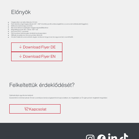
Előnyök
Hegesztési varratkorlátozás 2,0 mm
Nem derékszögű hegesztések 30°–180° között (a profil szélességétől és a szerszám előtolásától függően)
Kétkezes biztonsági vezérlés
Revolverütköző a befogási magasság beállításához
Rögzített pozíciók 90°-nál és 180°-nál
Korszerű PLC-vezérlés
Párhuzamos tolómozgás mindkét munkaasztalon
Állítható olvadási és összenyomási ütközők
A külső határoló szerszámok dugós rendszerrel gyorsan és egyszerűen cserélhetők
Download Flyer DE
Download Flyer EN
Felkeltettük érdeklődését?
Optimalizáljuk együtt a termelését.
Szakértőink örömmel adnak Önnek személyes tanácsot gépeinkkel kapcsolatban, és megtalálják az Ön igényeinek megfelelő megoldást.
Kapcsolat
Impresszum
Adatvédelmi irányelvek