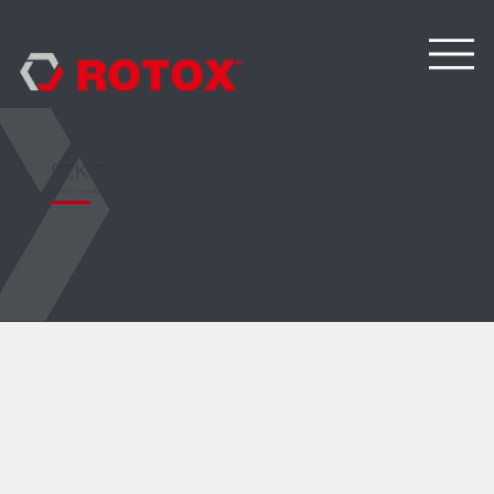
SEK 501N
Egyfejes hegesztőautomata