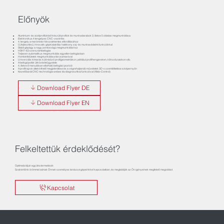
Előnyök
Alumínium- és acélprofilokból készült profilok és munkadarabok 3, illetve 5 oldalas megmunkálása
Elektronikus 4 tengelyes CNC-vezérlés
4. tengely a marómotor fokozatmentes elfordításához
Új fejlesztésű, innovatív gépkialakítás hatékony zaj- és munkavédelmi funkciókkal
Stabil gépágy a nagy pontosságú megmunkáláshoz
HSK F-63 szerszámbefogás
Teljesen automatikus megmunkálás egyetlen befogásban
Homlokfelületek megmunkálása tárcsamaróval
Univerzális kimarás különböző profilgeometriákon, például profilhengereken, kilincsfuratokon stb.
A befogópofák ütközésfelügyelete
4, illetve 8 manuálisan eltolható befogási pozíció
A profilrajzok áttekinthető megjelenítése és a végrehajtandó műveletek 3D-s szemléltetése a képernyőn
Kezelőbarát CNC-technológia webes távdiagnosztikai funkcióval (Web-Control)
Download Flyer DE
Download Flyer EN
Felkeltettük érdeklődését?
Optimalizáljuk együtt a termelését.
Szakértőink örömmel adnak Önnek személyes tanácsot gépeinkkel kapcsolatban, és megtalálják az Ön igényeinek megfelelő megoldást.
Kapcsolat