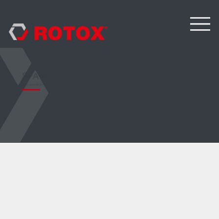
SFA 460
CNC maró- és fúróautomata