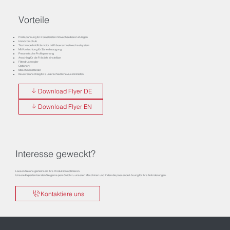
Vorteile
Profilspannung für 2 Glasleisten mit wechselbaren Zulagen
Handvorschub
Tischmodell mit Fräsmotor mit Fräserschnellwechselsystem
Mit Vorrischtung für Säneabsaugung
Pneumatische Profilspannung
Anschlag für die Frästiefe einstellbar
Filterdruckregler
Optionen:
Maschinenständer
Revolveranschlag für 8 unterschiedliche Ausklinktiefen
Download Flyer DE
Download Flyer EN
Interesse geweckt?
Lassen Sie uns gemeinsam Ihre Produktion optimieren.
Unsere Experten beraten Sie gerne persönlich zu unseren Maschinen und finden die passende Lösung für Ihre Anforderungen.
Kontaktiere uns