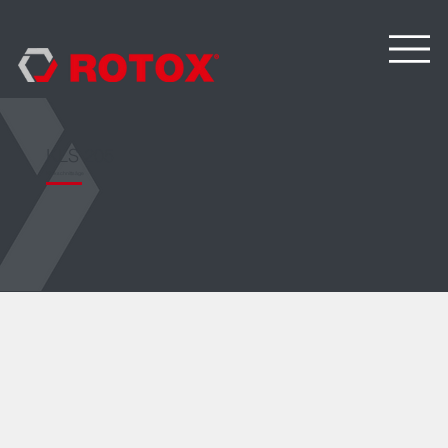
KLS 205
Klinkschnittsäge