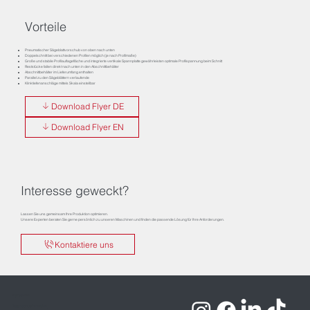
Vorteile
Pneumatischer Sägeblattvorschub von oben nach unten
Doppelschnitt bei verschiedenen Profilen möglich (je nach Profilmaße)
Große und stabile Profilauflagefläche und integrierte vertikale Spannplatte gewährleisten optimale Profilspannung beim Schnitt
Reststücke fallen direkt nach unten in den Abschnittbehälter
Abschnittbehälter im Lieferumfang enthalten
Parallel zu den Sägeblättern verlaufende
Klinktiefenanschläge mittels Skala einstellbar
Download Flyer DE
Download Flyer EN
Interesse geweckt?
Lassen Sie uns gemeinsam Ihre Produktion optimieren.
Unsere Experten beraten Sie gerne persönlich zu unseren Maschinen und finden die passende Lösung für Ihre Anforderungen.
Kontaktiere uns
Impressum
Datenschutzhinweise