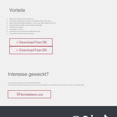
Vorteile
Wahlweise rechte oder linke Ausführung
Individuelle Längenanpassung durch einstellbaren Materialanschlag
Mit durchgehender Materialauflage B = 150 mm oder Rollenauflage B = 400 mm
Längeneinstellung mittels Handrad, Maßanzeige digital
Arbeitshöhe einstellbar
Genauigkeit +/- 0,4 mm
Verfahrbarer und schwenkbarer Materialanschlag
Pneumatische Klemmung des Anschlags
Download Flyer DE
Download Flyer EN
Interesse geweckt?
Lassen Sie uns gemeinsam Ihre Produktion optimieren.
Unsere Experten beraten Sie gerne persönlich zu unseren Maschinen und finden die passende Lösung für Ihre Anforderungen.
Kontaktiere uns
Impressum