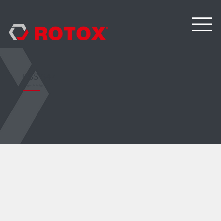
LSS 647
Längsschnittsäge