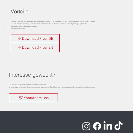
Vorteile
Längsschnittsäge zum Ablängen des Flügelüberschlages für Stulpflügel-Konstruktionen sowie Besäumen von Blendrahmen
Je nach Zusatzausrüstung können auch Aufnahmeschlitze für Wetterschenkel und Zusatzprofile gesägt werden
Automatische Schnittlängenerkennung
SPS-Ablaufsteuerung
Download Flyer DE
Download Flyer EN
Interesse geweckt?
Lassen Sie uns gemeinsam Ihre Produktion optimieren.
Unsere Experten beraten Sie gerne persönlich zu unseren Maschinen und finden die passende Lösung für Ihre Anforderungen.
Kontaktiere uns
Impressum
Datenschutzhinweise
AGB
Copyrights © 2026 ROTOX GmbH