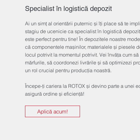
Specialist în logistică depozit
Ai un simț al orientării puternic și îți place să te imp
stagiu de ucenicie ca specialist în logistică depozi
este perfect pentru tine! În depozitele noastre mode
că componentele mașinilor, materialele și piesele d
locul potrivit la momentul potrivit. Vei învăța cum s
mărfurile, să coordonezi livrările și să optimizezi pr
un rol crucial pentru producția noastră.
Începe-ți cariera la ROTOX și devino parte a unei e
asigură ordine și eficiență!
Aplică acum!