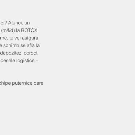
lici? Atunci, un
t (m/f/d) la ROTOX
rne, te vei asigura
e schimb se află la
ă depozitezi corect
ocesele logistice –
chipe puternice care