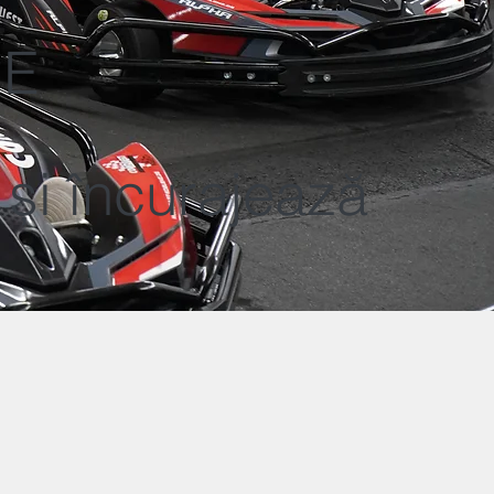
E
 și încurajează