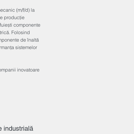
ecanic (m/f/d) la
de producție
lefuiești componente
trică. Folosind
mponente de înaltă
ormanța sistemelor
companii inovatoare
e industrială