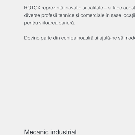
ROTOX reprezintă inovație și calitate – și face acest
diverse profesii tehnice și comerciale în șase locații
pentru viitoarea carieră.
Devino parte din echipa noastră și ajută-ne să model
Mecanic industrial