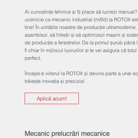
Ai cunoștințe tehnice și îți place să lucrezi manual?
ucenicie ca mecanic industrial (m/f/d) la ROTOX est
tine! În unitățile noastre de producție ultramoderne,
asamblezi, să întreții și să optimizezi mașini și sist
de producție a ferestrelor. De la primul șurub până la
fi chiar în mijlocul lucrurilor și te vei asigura că tot
perfect.
Începe-ți viitorul la ROTOX și devino parte a unei e
trăiește inovația și precizia!
Aplică acum!
Mecanic prelucrări mecanice