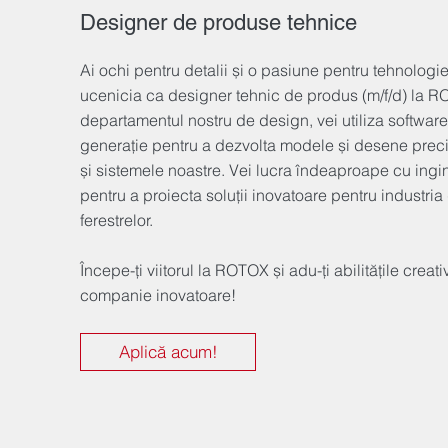
Designer de produse tehnice
Ai ochi pentru detalii și o pasiune pentru tehnologi
ucenicia ca designer tehnic de produs (m/f/d) la R
departamentul nostru de design, vei utiliza softwar
generație pentru a dezvolta modele și desene preci
și sistemele noastre. Vei lucra îndeaproape cu ingine
pentru a proiecta soluții inovatoare pentru industria
ferestrelor.
Începe-ți viitorul la ROTOX și adu-ți abilitățile creati
companie inovatoare!
Aplică acum!