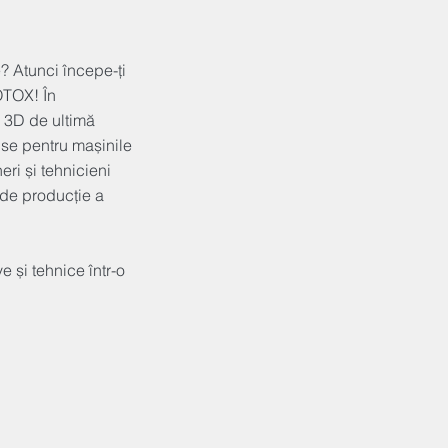
e? Atunci începe-ți
OTOX! În
e 3D de ultimă
se pentru mașinile
ri și tehnicieni
 de producție a
ve și tehnice într-o