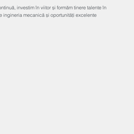
inuă, investim în viitor și formăm tinere talente în
pre ingineria mecanică și oportunități excelente