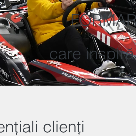
FORMAR
care inspiră
nțiali clienți