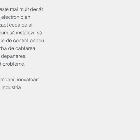
a este mai mult decât
 electronician
xact ceea ce ai
cum să instalezi, să
mele de control pentru
orba de cablarea
u depanarea
ră probleme.
companii inovatoare
 industria