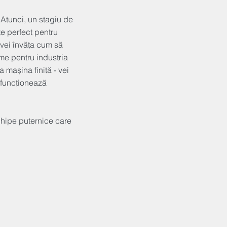
 Atunci, un stagiu de
e perfect pentru
 vei învăța cum să
eme pentru industria
 mașina finită - vei
ul funcționează
chipe puternice care