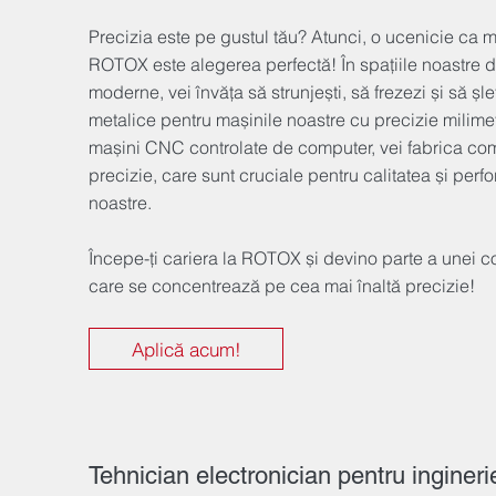
Precizia este pe gustul tău? Atunci, o ucenicie ca m
ROTOX este alegerea perfectă! În spațiile noastre 
moderne, vei învăța să strunjești, să frezezi și să ș
metalice pentru mașinile noastre cu precizie milime
mașini CNC controlate de computer, vei fabrica co
precizie, care sunt cruciale pentru calitatea și perf
noastre.
Începe-ți cariera la ROTOX și devino parte a unei 
care se concentrează pe cea mai înaltă precizie!
Aplică acum!
Tehnician electronician pentru ingineri