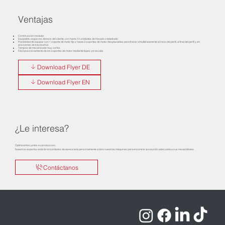
Ventajas
Construcción modular
Equipable, según los deseos del cliente, con hasta 12 unidades de fresado o taladrado
Posibilidad de equipar con 1 soporte de motor fijo y hasta 3 soportes de motor desplazables para fresar simultáneamente al inicio del perfil, al final del perfil y en
posiciones de travesaños
Tiempos de mecanizado muy cortos
Fácil posicionamiento de los soportes de motor mediante topes y/o escala
Download Flyer DE
Download Flyer EN
¿Le interesa?
Optimicemos juntos su producción.
Nuestros expertos estarán encantados de asesorarle personalmente sobre nuestras máquinas para encontrar la solución adecuada a sus necesidades.
Contáctanos
Aviso Legal
Política de privacidad
Términos y condiciones