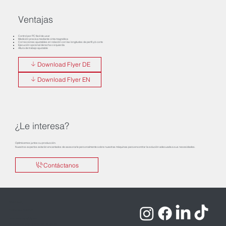
Ventajas
Control por PC fácil de usar
Medición precisa mediante cinta magnética
Correcciones ajustables en relación con las longitudes de perfil y/o corte
Ejecución opcional derecha o izquierda
Altura de trabajo ajustable
Download Flyer DE
Download Flyer EN
¿Le interesa?
Optimicemos juntos su producción.
Nuestros expertos estarán encantados de asesorarle personalmente sobre nuestras máquinas para encontrar la solución adecuada a sus necesidades.
Contáctanos
Aviso Legal
Política de privacidad
Términos y condiciones
Derechos de autor © 2025 ROTOX GmbH