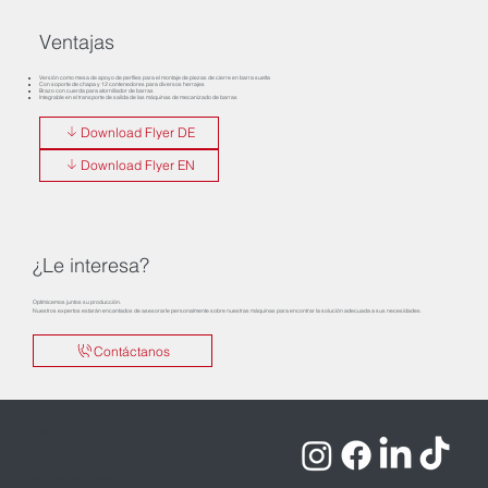
Ventajas
Versión como mesa de apoyo de perfiles para el montaje de piezas de cierre en barra suelta
Con soporte de chapa y 12 contenedores para diversos herrajes
Brazo con cuerda para atornillador de barras
Integrable en el transporte de salida de las máquinas de mecanizado de barras
Download Flyer DE
Download Flyer EN
¿Le interesa?
Optimicemos juntos su producción.
Nuestros expertos estarán encantados de asesorarle personalmente sobre nuestras máquinas para encontrar la solución adecuada a sus necesidades.
Contáctanos
Aviso Legal
Política de privacidad
Términos y condiciones
Derechos de autor © 2025 ROTOX GmbH