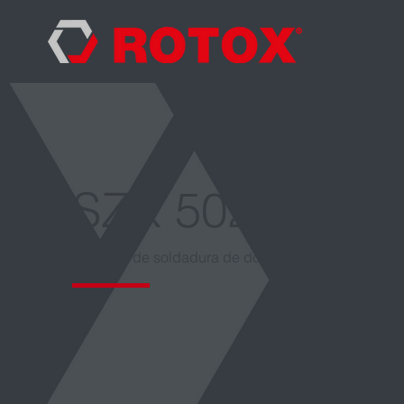
SZK 502
Máquina de soldadura de doble cabeza