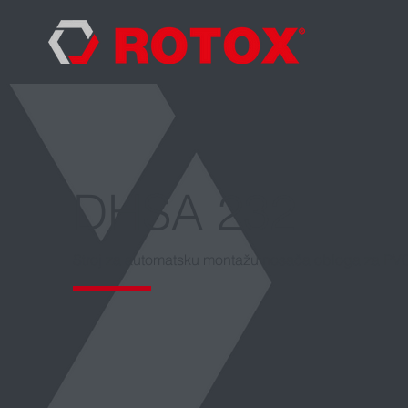
DHSA 232
Stroj za automatsku montažu nosača obloga za PVC 