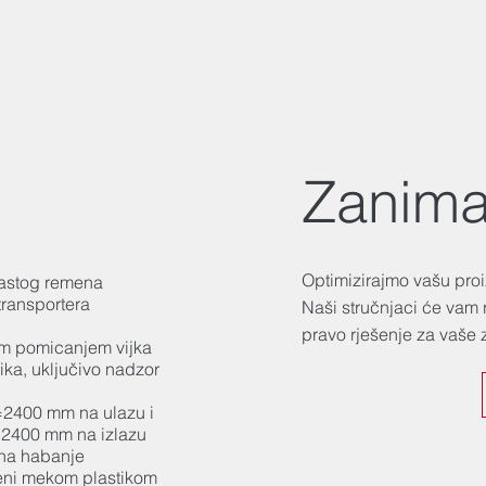
Zanima
Optimizirajmo vašu pro
astog remena
transportera
Naši stručnjaci će vam 
pravo rješenje za vaše 
im pomicanjem vijka
nika, uključivo nadzor
=2400 mm na ulazu i
=2400 mm na izlazu
na habanje
veni mekom plastikom