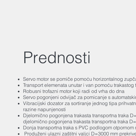
Prednosti
Servo motor se pomiče pomoću horizontalnog zupč
Transport elemenata unutar i van pomoću trakastog 
Robusni trofazni motor koji radi od vrha do dna
Servo pogonjeni odvijač za pomicanje s automatsk
Vibracijski dozator za sortiranje jednog tipa prihvat
razine napunjenosti
Djelomično pogonjena trakasta transportna traka D
djelomično pogonjena trakasta transportna traka D
Donja transportna traka s PVC podlogom otpornom 
Produženi ulazni zaštitni valjci D=3000 mm prekri