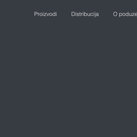
Proizvodi
Distribucija
O poduz
stolariju