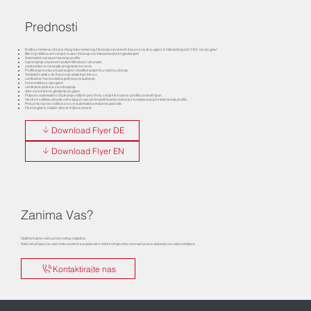
Prednosti
Kratka vremena ciklusa zbog istovremenog čišćenja zavarenih šavova na dva ugla s 5 interpolirajućih CNC osi po glavi
Bilo koji oblikovani vanjski kutovi žbukaju se interpolacijskim glodanjem
Automatsko prepoznavanje profila
Upravljanje zaslonom putem Windows računala
Jednostavno stvarajte programe za nove
Profiliranje kontura kopiranjem i modificiranjem ili u načinu učenja
Varijabilni alati s do 8 pozicija alata kao što su:
vertikalna i horizontalna jedinica za bušenje
horizontalna s oprugom
vertikalne jedinice za odvajanje
disk za konturno glodanje po glavi
Potpuno automatsko žbukanje vidljivih površina, vanjskih kutova i profila unutrašnjost
Visoka kvaliteta obrade zahvaljujući opružnim jedinicama noževa s kompenzacijom tolerancije profila
Precizne ravne vodilice za sve automatske linearne pokrete
Fiksna glava, odabir desne ili lijeve strane
Download Flyer DE
Download Flyer EN
Zanima Vas?
Optimizirajmo vašu proizvodnju zajedno.
Naši stručnjaci će vam rado osobno savjetovati o našim strojevima i pronaći pravo rješenje za vaše zahtjeve.
Kontaktirajte nas