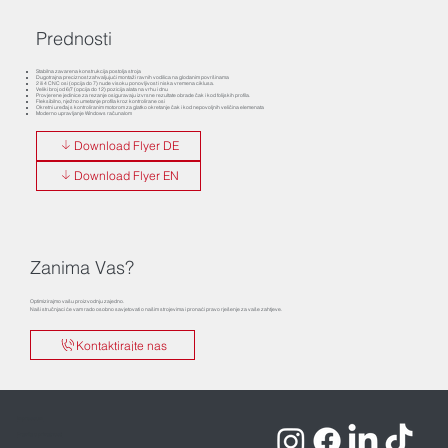
Prednosti
Stabilna zavarena konstrukcija postolja stroja
Dugotrajna preciznost zahvaljujući montaži ravnih vodilica na glodanim površinama
2 ili 4 CNC osi (opcija do 7) nude visoku ponovljivost i niska vremena ciklusa.
Veliki broj od 6/7 (opcija do 12) pozicija alata na vrhu i dnu
Provjerene jedinice za rezanje osiguravaju izvrsne rezultate obrade čak i kod folijskih profila.
Fleksibilno, nježno umetanje profila kroz kontrolirane osi
Okretni uređaj s kontroliranim motorom za glatko okretanje čak i kod nepovoljnih veličina elemenata
Moderno upravljanje Windows računalom
Download Flyer DE
Download Flyer EN
Zanima Vas?
Optimizirajmo vašu proizvodnju zajedno.
Naši stručnjaci će vam rado osobno savjetovati o našim strojevima i pronaći pravo rješenje za vaše zahtjeve.
Kontaktirajte nas
Impressum
Pravila o privatnosti