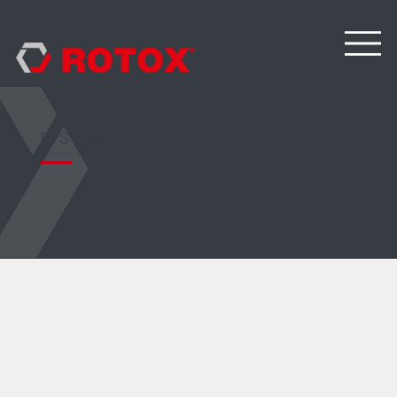
FPS 610
Spremište za privremeno skladištenje prozorskih krila