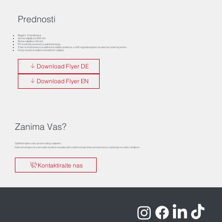
Prednosti
Regal s 10 pretinaca
Visina odjeljka 2.200 mm
Širina odjeljka 120 mm
PC kontrola za stručnu administraciju
2 bar-kod skenera za definirani odabir pretinca, s LED signalizacijom na ulaznoj i izlaznoj strani
Donji nosači izrađeni od čeličnih valjaka
Download Flyer DE
Download Flyer EN
Zanima Vas?
Optimizirajmo vašu proizvodnju zajedno.
Naši stručnjaci će vam rado osobno savjetovati o našim strojevima i pronaći pravo rješenje za vaše zahtjeve.
Kontaktirajte nas
Impressum
Pravila o privatnosti
Uvjeti i odredbe