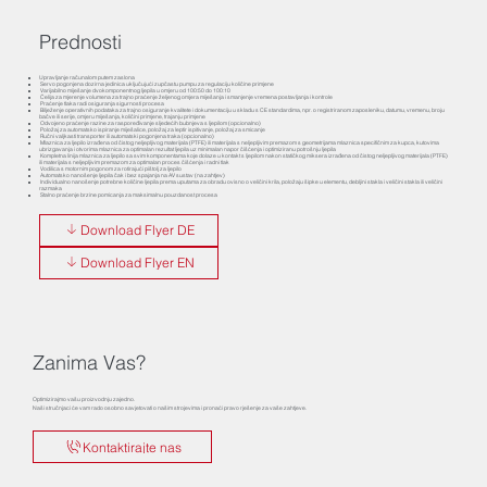
Prednosti
Upravljanje računalom putem zaslona
Servo pogonjena dozirna jedinica uključujući zupčastu pumpu za regulaciju količine primjene
Varijabilno miješanje dvokomponentnog ljepila u omjeru od 100:50 do 100:10
Ćelija za mjerenje volumena za trajno praćenje željenog omjera miješanja i smanjenje vremena postavljanja i kontrole
Praćenje tlaka radi osiguranja sigurnosti procesa
Bilježenje operativnih podataka za trajno osiguranje kvalitete i dokumentaciju u skladu s CE standardima, npr. o registriranom zaposleniku, datumu, vremenu, broju
bačve ili serije, omjeru miješanja, količini primjene, trajanju primjene
Odvojeno praćenje razine za raspoređivanje sljedećih bubnjeva s ljepilom (opcionalno)
Položaj za automatsko ispiranje miješalice, položaj za leptir ispitivanje, položaj za smicanje
Ručni valjkasti transporter ili automatski pogonjena traka (opcionalno)
Mlaznica za ljepilo izrađena od čistog neljepljivog materijala (PTFE) ili materijala s neljepljivim premazom s geometrijama mlaznica specifičnim za kupca, kutovima
ubrizgavanja i otvorima mlaznica za optimalan rezultat ljepila uz minimalan napor čišćenja i optimiziranu potrošnju ljepila
Kompletna linija mlaznica za ljepilo sa svim komponentama koje dolaze u kontakt s ljepilom nakon statičkog miksera izrađena od čistog neljepljivog materijala (PTFE)
ili materijala s neljepljivim premazom za optimalan proces čišćenja i radni tlak
Vodilica s motornim pogonom za rotirajući pištolj za ljepilo
Automatsko nanošenje ljepila čak i bez spajanja na AV sustav (na zahtjev)
Individualno nanošenje potrebne količine ljepila prema uputama za obradu ovisno o veličini krila, položaju šipke u elementu, debljini stakla i veličini stakla ili veličini
razmaka
Stalno praćenje brzine pomicanja za maksimalnu pouzdanost procesa
Download Flyer DE
Download Flyer EN
Zanima Vas?
Optimizirajmo vašu proizvodnju zajedno.
Naši stručnjaci će vam rado osobno savjetovati o našim strojevima i pronaći pravo rješenje za vaše zahtjeve.
Kontaktirajte nas