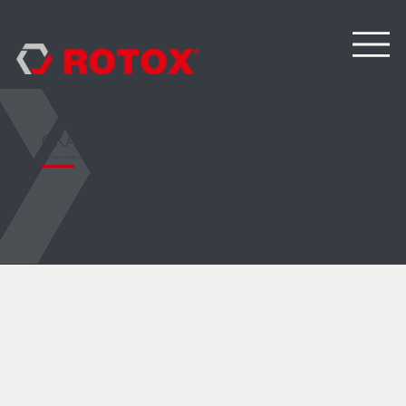
GKA 242
Automat za ljepljenje stakla