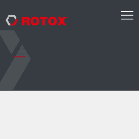
GLA 408
Pila za staklene letvice