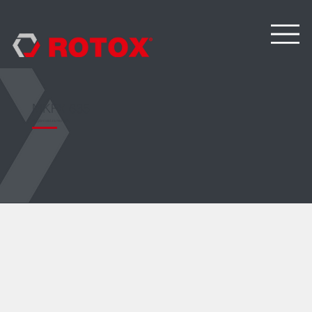
MKFX 635
Nagibni stol za montažu