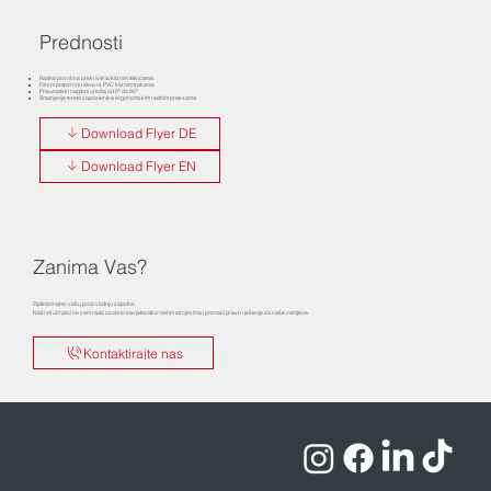
Prednosti
Radna površina prekrivena kliznim letvicama
Fiksni potporni krakovi s PVC kliznim trakama
Pneumatski nagibni uređaj od 0° do 90°
Smanjenje tereta zaposlenika ergonomskim radnim praksama
Download Flyer DE
Download Flyer EN
Zanima Vas?
Optimizirajmo vašu proizvodnju zajedno.
Naši stručnjaci će vam rado osobno savjetovati o našim strojevima i pronaći pravo rješenje za vaše zahtjeve.
Kontaktirajte nas
Impressum
Pravila o privatnosti
Uvjeti i odredbe
Autorska prava © 2025 ROTOX GmbH