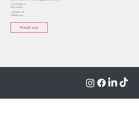
In der Flachsau 10
65611 Brechen
+49 6438 911 00
info@rotox.com
Prikaži rutu
Impressum
Pravila o privatnosti
Uvjeti i odredbe
Autorska prava © 2025 ROTOX GmbH