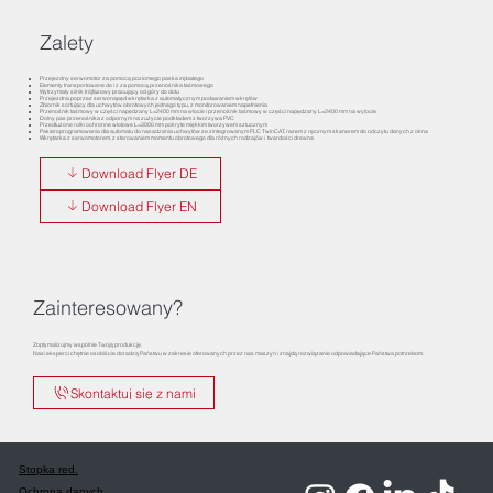
Zalety
Przejezdny serwomotor za pomocą poziomego paska zębatego
Elementy transportowane do i z za pomocą przenośnika taśmowego
Wytrzymały silnik trójfazowy pracujący od góry do dołu
Przejezdna poprzez serwonapęd wkrętarka z automatycznym podawaniem wkrętów
Zbiornik sortujący dla uchwytów obrotowych jednego typu, z monitorowaniem napełnienia
Przenośnik taśmowy w części napędzany L=2400 mm na wlocie i przenośnik taśmowy w części napędzany L=2400 mm na wylocie
Dolny pas przenośnika z odpornym na zużycie podkładem z tworzywa PVC
Przedłużone rolki ochronne wlotowe L=3000 mm pokryte miękkim tworzywem sztucznym
Pakiet oprogramowania dla automatu do nasadzania uchwytów ze zintegrowanym PLC TwinCAT, razem z ręcznym skanerem do odczytu danych z okna
Wkrętarka z serwomotorem, z sterowaniem momentu obrotowego dla różnych rodzajów i twardości drewna
Download Flyer DE
Download Flyer EN
Zainteresowany?
Zoptymalizujmy wspólnie Twoją produkcję.
Nasi eksperci chętnie osobiście doradzą Państwu w zakresie oferowanych przez nas maszyn i znajdą rozwiązanie odpowiadające Państwa potrzebom.
Skontaktuj się z nami
Stopka red.
Ochrona danych