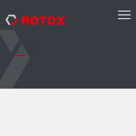
DHSA 232
Automat nasadzania uchwytów