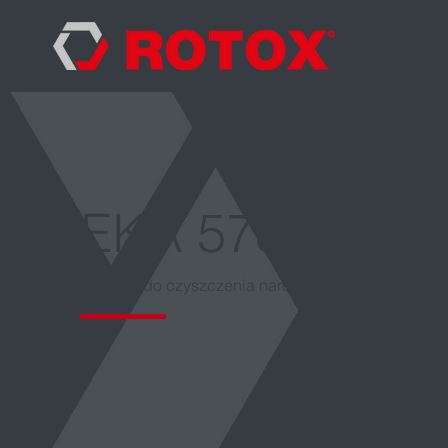
EKA 578
Automat do czyszczenia naroży i słupków