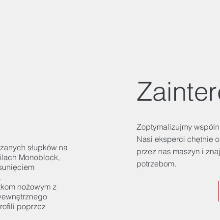
Zainte
Zoptymalizujmy wspólni
Nasi eksperci chętnie 
rzanych słupków na
przez nas maszyn i zn
filach Monoblock,
potrzebom.
esunięciem
a
stkom nożowym z
 wewnętrznego
ofili poprzez