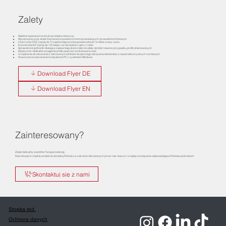
Zalety
Stabilna spawana konstrukcja stojaka maszyny
Wysoka precyzja: dzięki frezowanym powierzchniom prowadzącym i prowadnicom liniowym
2 lub 4 osie CNC (opcja do 7) zapewniają wysoką powtarzalność i krótkie czasy cyklu
Duża liczba 6/7 (opcja do 12) miejsc na narzędzia z góry i z dołu
Sprawdzone jednostki dłutujące zapewniają doskonałe rezultaty obróbki nawet w przypadku profili okleinowanych
Elastyczne i delikatne wciąganie profilu poprzez kontrolowane osie
Urządzenie do obracania z sterowanym silnikiem do płynnego obracania elementów o nawet niekorzystnych rozmiarach
Nowoczesne sterowanie komputerem PC z systemem Windows
Download Flyer DE
Download Flyer EN
Zainteresowany?
Zoptymalizujmy wspólnie Twoją produkcję.
Nasi eksperci chętnie osobiście doradzą Państwu w zakresie oferowanych przez nas maszyn i znajdą rozwiązanie odpowiadające Państwa potrzebom.
Skontaktuj się z nami
Stopka red.
Ochrona danych