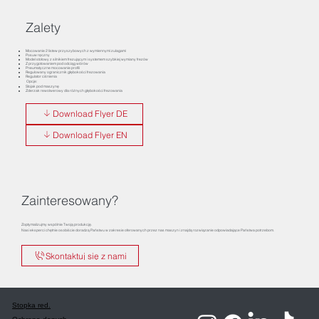
Zalety
Mocowanie 2 listew przyszybowych z wymiennymi zulagami
Posuw ręczny
Model stołowy z silnikiem frezującym i systemem szybkiej wymiany frezów
Z przygotowaniem pod odciąg wiórów
Pneumatyczne mocowanie profili
Regulowany ogranicznik głębokości frezowania
Regulator ciśnienia
Opcje:
Stojak pod maszynę
Zderzak rewolwerowy dla różnych głębokości frezowania
Download Flyer DE
Download Flyer EN
Zainteresowany?
Zoptymalizujmy wspólnie Twoją produkcję.
Nasi eksperci chętnie osobiście doradzą Państwu w zakresie oferowanych przez nas maszyn i znajdą rozwiązanie odpowiadające Państwa potrzebom.
Skontaktuj się z nami
Stopka red.