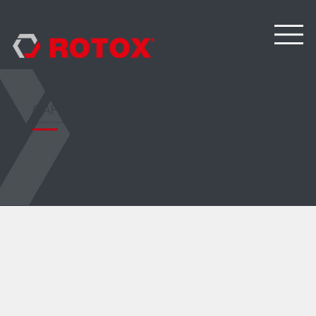
GAF 162
Frezarka do frezowania listew