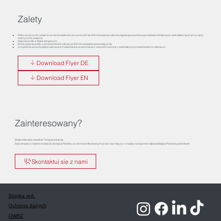
Zalety
Półka na skrzynki ustawna na różne wielkości skrzynki od 0 do 200 mm poprzez płynną regulacją za pomocą przekładni ślimakowej z pokrętłem ręcznym, w opcji
motorycznie ustawna
Oparcie profilu z listew ślizgowych
Dolne oparcie profilu z przenośnikiem rolkowym 200 mm składane pneumatycznie
Urządzenie przechylające sterowane 2 siłownikami przechylania z zaworem nożnym z automatycznym położeniem środkowym
Download Flyer DE
Download Flyer EN
Zainteresowany?
Zoptymalizujmy wspólnie Twoją produkcję.
Nasi eksperci chętnie osobiście doradzą Państwu w zakresie oferowanych przez nas maszyn i znajdą rozwiązanie odpowiadające Państwa potrzebom.
Skontaktuj się z nami
Stopka red.
Ochrona danych
OWRZ