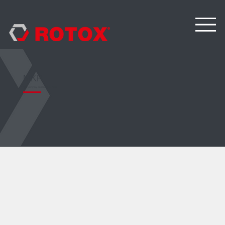
MKR
Stół uchylny do montażu rolet