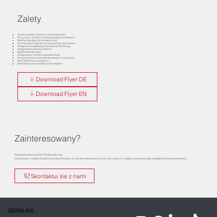
Zalety
System robota z 6 osiami z serwomotorami
Precyzyjny i wydajny montaż pakietów szybowych
Możliwe interfejsy do sortowni szyb
Innowacyjna stacja do wyrównywania i mocowania
Zintegrowana aplikacja chwytaka próżniowego
Inteligentna kontrola wymiarów
Monitorowanie kolizji
Zintegrowany monitoring podciśnienia
Precyzyjne pozycjonowanie pakietów szybowych
Niezmiennie wysoka jakość
Minimalizowanie współczynnika błędów
Download Flyer DE
Download Flyer EN
Zainteresowany?
Zoptymalizujmy wspólnie Twoją produkcję.
Nasi eksperci chętnie osobiście doradzą Państwu w zakresie oferowanych przez nas maszyn i znajdą rozwiązanie odpowiadające Państwa potrzebom.
Skontaktuj się z nami
Stopka red.