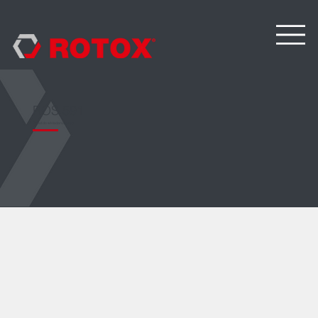
ROS 591
Robot do wkładania szyb