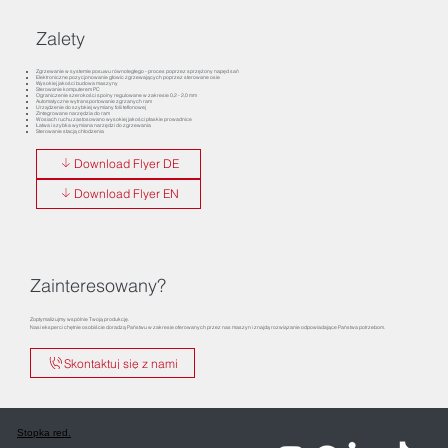
Zalety
Zgrzewanie w systemie posuwu równoległego - proces poprzez sprzężony napęd sań
Elektroniczne pozycjonowanie głowic zgrzewających poprzez sterowane osie
Wysokiej jakości budowa maszyny
Sterowanie komputerem PC
Ograniczenie szerokości spoiny regulowane w zakresie 0,2 - 2,0 mm
Automatyczne wytransportowanie zgrzanych ram
Urządzenie do szybkiej wymiany folii teflonowej
Zintegrowane narzędzia do ram
W osiach ruchu zastosowano wysokiej jakości płaskie prowadnice
Łatwa i szybka wymiana narzędzi do zgrzewania
Sterowanie stacją chłodzenia
Download Flyer DE
Download Flyer EN
Zainteresowany?
Zoptymalizujmy wspólnie Twoją produkcję.
Nasi eksperci chętnie osobiście doradzą Państwu w zakresie oferowanych przez nas maszyn i znajdą rozwiązanie odpowiadające Państwa potrzebom.
Skontaktuj się z nami
Stopka red.