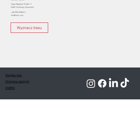
Hugo-Wagener-Straße 11
55481 Kirchberg (Hunsrück)
+49 6763 63352 0
info@rotox.com
Wyznacz trasu
Stopka red.
Ochrona danych
OWRZ
Prawa autorskie © 2025 ROTOX GmbH