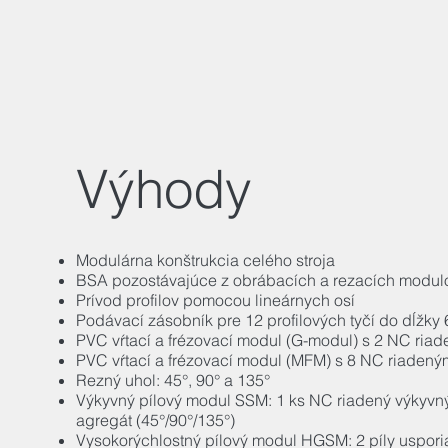
Výhody
Modulárna konštrukcia celého stroja
BSA pozostávajúce z obrábacích a rezacích modul
Prívod profilov pomocou lineárnych osí
Podávací zásobník pre 12 profilových tyčí do dĺžky
PVC vŕtací a frézovací modul (G-modul) s 2 NC ria
PVC vŕtací a frézovací modul (MFM) s 8 NC riadený
Rezný uhol: 45°, 90° a 135°
Výkyvný pílový modul SSM: 1 ks NC riadený výkyvný
agregát (45°/90°/135°)
Vysokorýchlostný pílový modul HGSM: 2 píly uspori