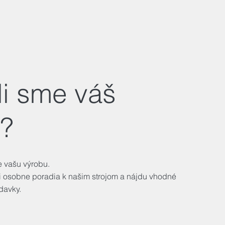
li sme váš
?
 vašu výrobu.
i osobne poradia k našim strojom a nájdu vhodné
davky.