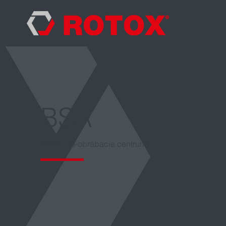
BSA
Nárezovo-obrábacie centrum