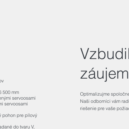
Vzbudi
záujem
ov
 6 500 mm
Optimalizujme spoločne
denými servoosami
Naši odborníci vám rad
mi servoosami
riešenie pre vaše požia
 pohon pre pílový
adané do tvaru V,